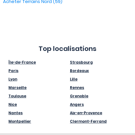
Acheter Terrains Nord (59)
Top localisations
Île-de-France
Strasbourg
Paris
Bordeaux
Lyon
Lille
Marseille
Rennes
Toulouse
Grenoble
Nice
Angers
Nantes
Aix-en-Provence
Montpellier
Clermont-Ferrand