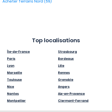
Acheter Terrains Nord (59)
Top localisations
Île-de-France
Strasbourg
Paris
Bordeaux
Lyon
Lille
Marseille
Rennes
Toulouse
Grenoble
Nice
Angers
Nantes
Aix-en-Provence
Montpellier
Clermont-Ferrand