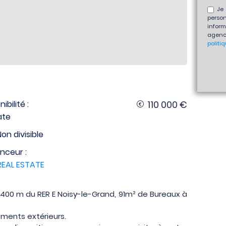
Je 
perso
inform
agenc
politi
ibilité :
110 000 €
ate
Non divisible
nceur :
EAL ESTATE
400 m du RER E Noisy-le-Grand, 91m² de Bureaux à
ents extérieurs.