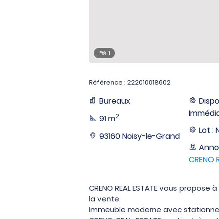
1
Référence : 222010018602
Bureaux
Dispon
Immédi
2
91 m
Lot : 
93160 Noisy-le-Grand
Anno
CRENO R
CRENO REAL ESTATE vous propose à 
la vente.
Immeuble moderne avec stationnem