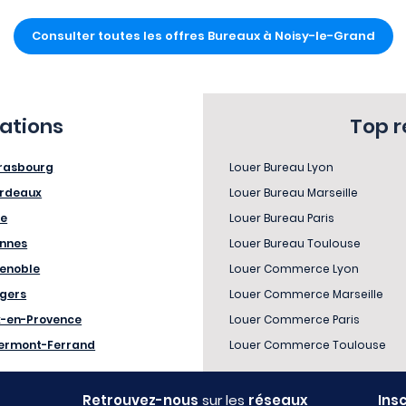
Consulter toutes les offres Bureaux à Noisy-le-Grand
sations
Top 
rasbourg
Louer Bureau Lyon
rdeaux
Louer Bureau Marseille
le
Louer Bureau Paris
nnes
Louer Bureau Toulouse
enoble
Louer Commerce Lyon
gers
Louer Commerce Marseille
x-en-Provence
Louer Commerce Paris
ermont-Ferrand
Louer Commerce Toulouse
Retrouvez-nous
sur les
réseaux
Ins