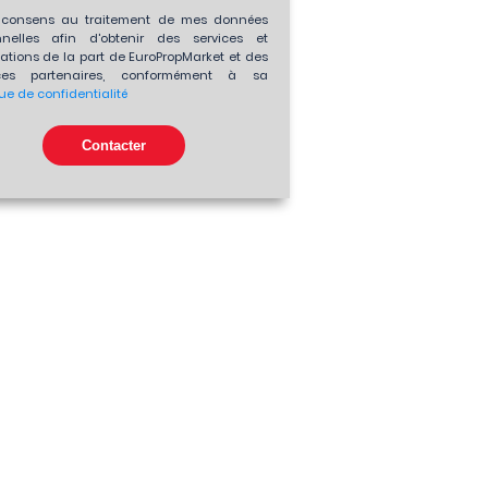
consens au traitement de mes données
nnelles afin d'obtenir des services et
ations de la part de EuroPropMarket et des
es partenaires, conformément à sa
que de confidentialité