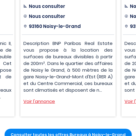
Nous consulter
No
Nous consulter
No
93160 Noisy-le-Grand
93
c II,
Description BNP Paribas Real Estate
Desc
de de
vous propose à la location des
vou
uble
surfaces de bureaux divisibles à partir
surf
 Cet
de 200m². Dans le quartier des affaires
de 2
opose
de Noisy le Grand, à 500 mètres de la
de N
et de
gare Noisy-le-Grand-Mont d'Est (RER A)
gare
et du Centre Commercial, ces bureaux
et d
reaux
sont climatisés et disposent de n...
sont 
.
Voir l'annonce
Voir 
Consulter toutes les offres Bureaux à Noisy-le-Grand