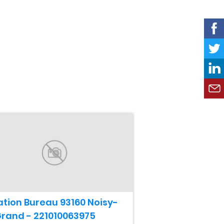
ation Bureau 93160 Noisy-
Grand - 221010063975