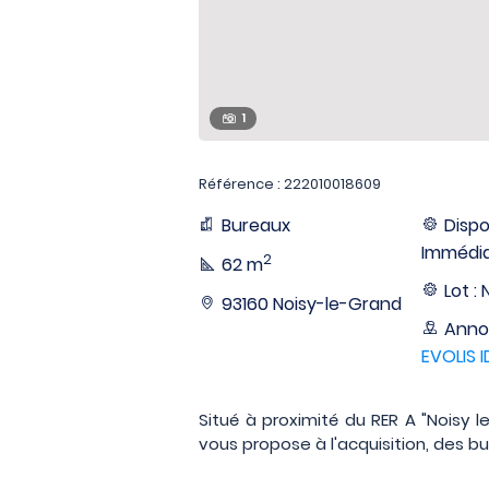
1
Référence : 222010018609
Bureaux
Dispon
Immédi
2
62 m
Lot : 
93160 Noisy-le-Grand
Anno
EVOLIS I
Situé à proximité du RER A "Noisy l
vous propose à l'acquisition, des bu