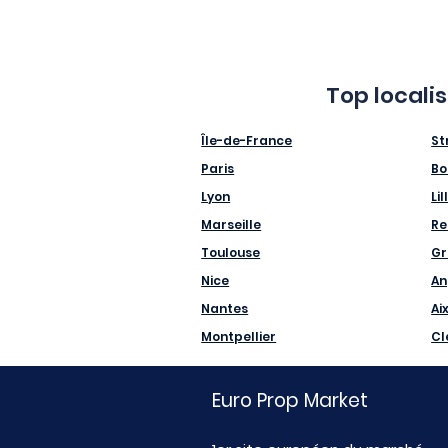
Top locali
Île-de-France
St
Paris
Bo
Lyon
Lil
Marseille
Re
Toulouse
Gr
Nice
An
Nantes
Ai
Montpellier
Cl
Euro Prop Market