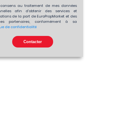
consens au traitement de mes données
nnelles afin d'obtenir des services et
ations de la part de EuroPropMarket et des
es partenaires, conformément à sa
que de confidentialité