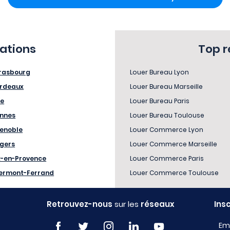
sations
Top 
rasbourg
Louer Bureau Lyon
rdeaux
Louer Bureau Marseille
le
Louer Bureau Paris
nnes
Louer Bureau Toulouse
enoble
Louer Commerce Lyon
gers
Louer Commerce Marseille
x-en-Provence
Louer Commerce Paris
ermont-Ferrand
Louer Commerce Toulouse
Retrouvez-nous
sur les
réseaux
Ins
Em