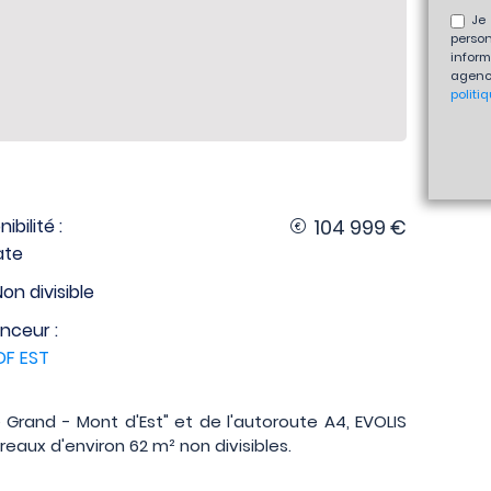
Je 
perso
inform
agenc
politi
ibilité :
104 999 €
ate
Non divisible
nceur :
DF EST
e Grand - Mont d'Est" et de l'autoroute A4, EVOLIS
reaux d'environ 62 m² non divisibles.