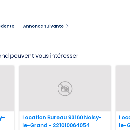
édente
Annonce suivante
and peuvent vous intéresser
y-
Location Bureau 93160 Noisy-
Loc
le-Grand - 221010064054
le-