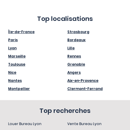
Top localisations
Île-de-France
Strasbourg
Paris
Bordeaux
Lyon
Lille
Marseille
Rennes
Toulouse
Grenoble
Nice
Angers
Nantes
Aix-en-Provence
Montpellier
Clermont-Ferrand
Top recherches
Louer Bureau Lyon
Vente Bureau Lyon