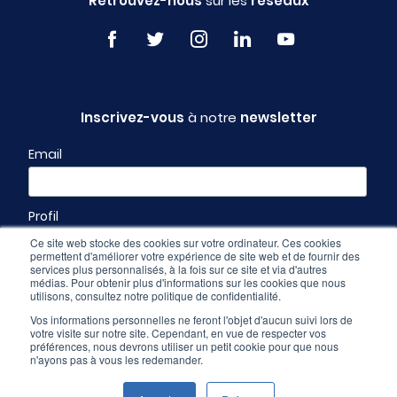
Retrouvez-nous
sur les
réseaux
Inscrivez-vous
à notre
newsletter
Email
Profil
Ce site web stocke des cookies sur votre ordinateur. Ces cookies
permettent d'améliorer votre expérience de site web et de fournir des
services plus personnalisés, à la fois sur ce site et via d'autres
médias. Pour obtenir plus d'informations sur les cookies que nous
utilisons, consultez notre politique de confidentialité.
Vos informations personnelles ne feront l'objet d'aucun suivi lors de
votre visite sur notre site. Cependant, en vue de respecter vos
préférences, nous devrons utiliser un petit cookie pour que nous
n'ayons pas à vous les redemander.
Espace pro
-
CGU & mentions légales
-
Politique de confidentialité