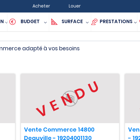
Acheter
Louer
ON
BUDGET
SURFACE
PRESTATIONS
commerce adapté à vos besoins
U
VENDU
Vente Commerce 14800
Ven
Deauville - 19204001130
- 19