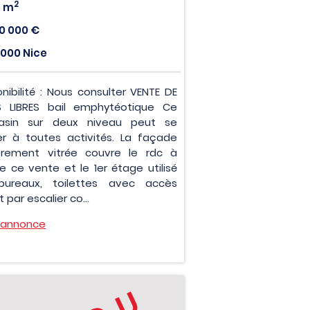
2
8 m
0 000 €
000 Nice
onibilité : Nous consulter VENTE DE
 LIBRES bail emphytéotique Ce
asin sur deux niveau peut se
er à toutes activités. La façade
èrement vitrée couvre le rdc à
e ce vente et le 1er étage utilisé
ureaux, toilettes avec accès
t par escalier co...
l'annonce