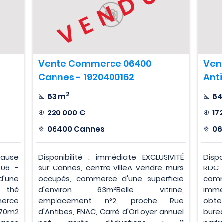
U
VENDU
Vente Commerce 06400
Ven
Cannes - 1920400162
Ant
2
63 m
6
220 000 €
17
06400 Cannes
06
ause
Disponibilité : immédiate EXCLUSIVITÉ
Disp
 06 -
sur Cannes, centre villeA vendre murs
RDC
'une
occupés, commerce d'une superficie
comm
e thé
d'environ 63m²Belle vitrine,
imme
merce
emplacement n°2, proche Rue
obte
 70m2
d'Antibes, FNAC, Carré d'OrLoyer annuel
bur