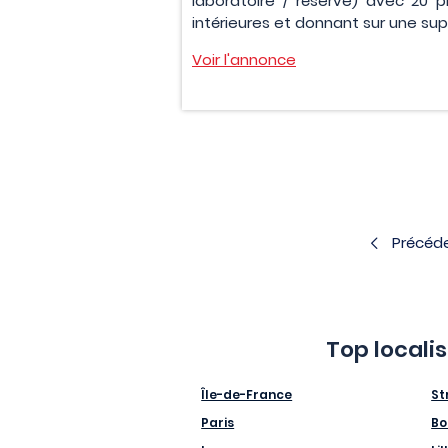
laboratoire / réserve) avec 20 p
intérieures et donnant sur une supe
Voir l'annonce
Précéd
Top locali
Île-de-France
St
Paris
Bo