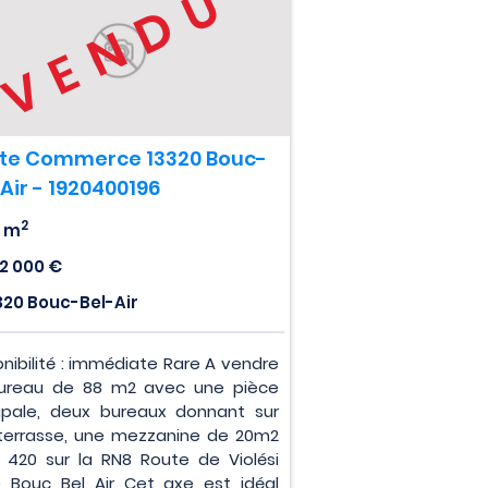
VENDU
te Commerce 13320 Bouc-
Air - 1920400196
2
 m
2 000 €
320 Bouc-Bel-Air
onibilité : immédiate Rare A vendre
ureau de 88 m2 avec une pièce
cipale, deux bureaux donnant sur
terrasse, une mezzanine de 20m2
é 420 sur la RN8 Route de Violési
0 Bouc Bel Air Cet axe est idéal