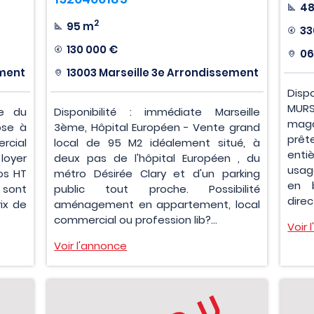
4
2
95 m
33
130 000 €
06
ement
13003 Marseille 3e Arrondissement
Disp
MURS
he du
Disponibilité : immédiate Marseille
mag
ose à
3ème, Hôpital Européen - Vente grand
prêt
rcial
local de 95 M2 idéalement situé, à
enti
loyer
deux pas de l'hôpital Européen , du
usag
os HT
métro Désirée Clary et d'un parking
en b
 sont
public tout proche. Possibilité
direc
ix de
aménagement en appartement, local
commercial ou profession lib?...
Voir 
Voir l'annonce