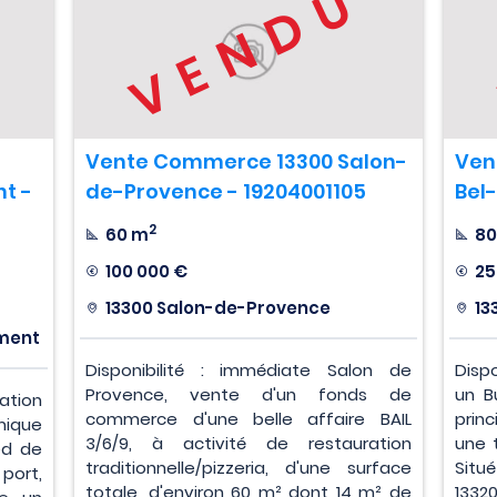
U
VENDU
Vente Commerce 13300 Salon-
Ven
t -
de-Provence - 19204001105
Bel-
2
60 m
80
100 000 €
25
13300 Salon-de-Provence
13
ement
Disponibilité : immédiate Salon de
Disp
Provence, vente d'un fonds de
un B
ation
commerce d'une belle affaire BAIL
prin
mique
3/6/9, à activité de restauration
une 
ed de
traditionnelle/pizzeria, d'une surface
Situ
port,
totale, d'environ 60 m² dont 14 m² de
1332