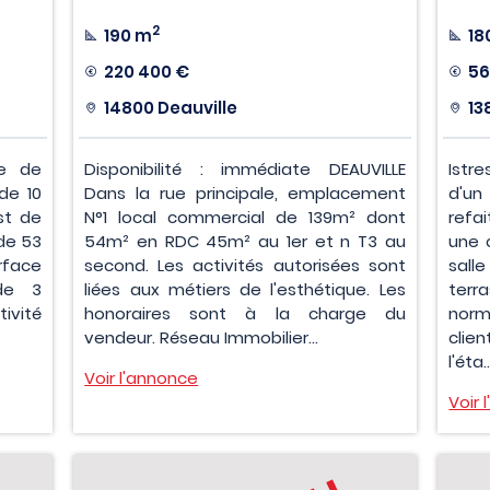
2
190 m
18
220 400 €
56
14800 Deauville
13
he de
Disponibilité : immédiate DEAUVILLE
Istr
de 10
Dans la rue principale, emplacement
d'un
st de
N°1 local commercial de 139m² dont
refa
de 53
54m² en RDC 45m² au 1er et n T3 au
une 
rface
second. Les activités autorisées sont
sal
de 3
liées aux métiers de l'esthétique. Les
terr
ivité
honoraires sont à la charge du
nor
vendeur. Réseau Immobilier...
clie
l'éta..
Voir l'annonce
Voir 