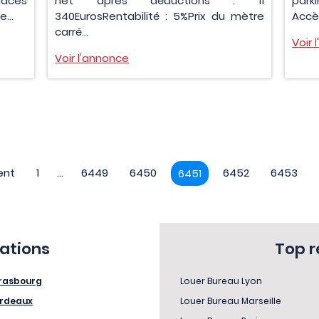
laces
net après déductions : 11
park
...
340EurosRentabilité : 5%Prix du mètre
Accès
carré...
Voir 
Voir l'annonce
ent
1
...
6449
6450
6452
6453
6451
sations
Top 
rasbourg
Louer Bureau Lyon
rdeaux
Louer Bureau Marseille