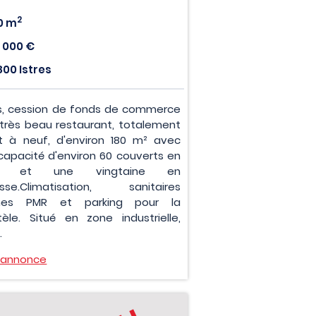
2
0 m
 000 €
800 Istres
es, cession de fonds de commerce
 très beau restaurant, totalement
it à neuf, d'environ 180 m² avec
capacité d'environ 60 couverts en
le et une vingtaine en
asse.Climatisation, sanitaires
mes PMR et parking pour la
ntèle. Situé en zone industrielle,
.
l'annonce