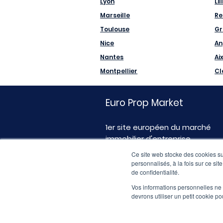
Lyon
Lil
Marseille
Re
Toulouse
Gr
Nice
An
Nantes
Ai
Montpellier
Cl
Euro Prop Market
1er site européen du marché
immobilier d'entreprise
Ce site web stocke des cookies sur
personnalisés, à la fois sur ce sit
de confidentialité.
Vos informations personnelles ne f
devrons utiliser un petit cookie 