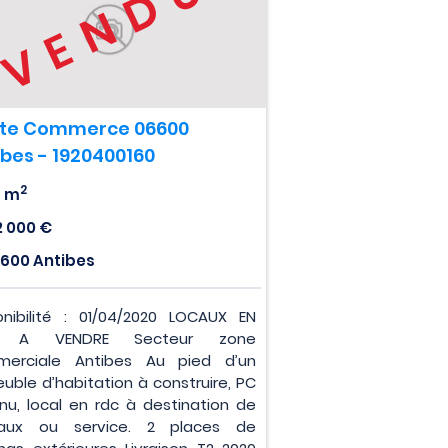
VENDU
te Commerce 06600
ibes - 1920400160
2
4 m
2 000 €
600 Antibes
onibilité : 01/04/2020 LOCAUX EN
 A VENDRE Secteur zone
erciale Antibes Au pied d’un
uble d’habitation à construire, PC
nu, local en rdc à destination de
eaux ou service. 2 places de