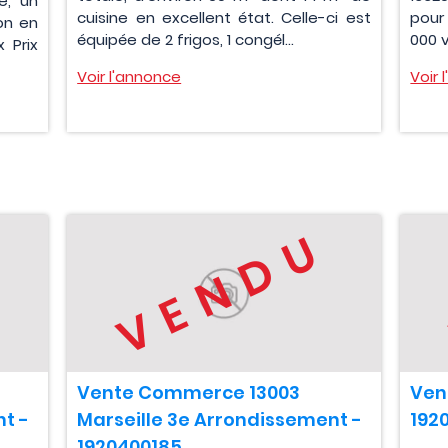
e, un
cuisine en excellent état. Celle-ci est
pour 
on en
équipée de 2 frigos, 1 congél...
000 v
 Prix
Voir l'annonce
Voir 
U
VENDU
Vente Commerce 13003
Ven
t -
Marseille 3e Arrondissement -
192
1920400185