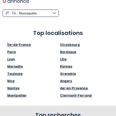
0
annonce
Top localisations
Île-de-France
Strasbourg
Paris
Bordeaux
Lyon
Lille
Marseille
Rennes
Toulouse
Grenoble
Nice
Angers
Nantes
Aix-en-Provence
Montpellier
Clermont-Ferrand
Top recherches