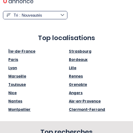
0
annonce
Top localisations
Île-de-France
Strasbourg
Paris
Bordeaux
Lyon
Lille
Marseille
Rennes
Toulouse
Grenoble
Nice
Angers
Nantes
Aix-en-Provence
Montpellier
Clermont-Ferrand
Top recherches