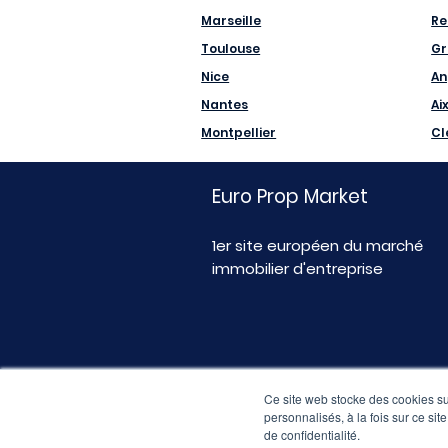
Marseille
Re
Toulouse
Gr
Nice
An
Nantes
Ai
Montpellier
Cl
Euro Prop Market
1er site européen du marché
immobilier d'entreprise
Ce site web stocke des cookies sur
personnalisés, à la fois sur ce sit
de confidentialité.