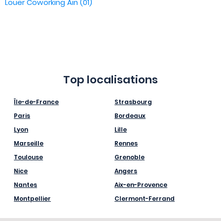
Louer Coworking Ain (01)
Top localisations
Île-de-France
Strasbourg
Paris
Bordeaux
Lyon
Lille
Marseille
Rennes
Toulouse
Grenoble
Nice
Angers
Nantes
Aix-en-Provence
Montpellier
Clermont-Ferrand