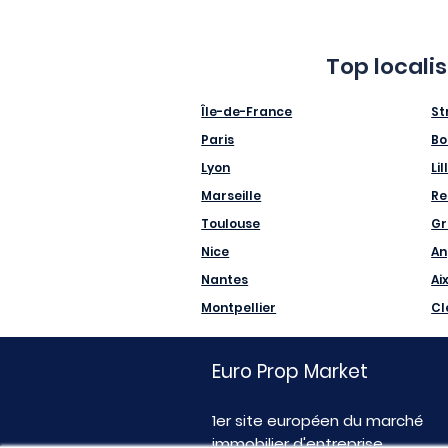
Top locali
Île-de-France
St
Paris
Bo
Lyon
Lil
Marseille
Re
Toulouse
Gr
Nice
An
Nantes
Ai
Montpellier
Cl
Euro Prop Market
1er site européen du marché
immobilier d'entreprise