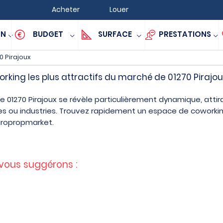
Acheter
Louer
ON
BUDGET
SURFACE
PRESTATIONS
0 Pirajoux
king les plus attractifs du marché de 01270 Pirajo
e 01270 Pirajoux se révèle particulièrement dynamique, atti
s ou industries. Trouvez rapidement un espace de coworking
uropropmarket.
 vous suggérons :