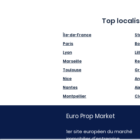
Top locali
Île-de-France
St
Paris
Bo
Lyon
Lil
Marseille
Re
Toulouse
Gr
Nice
An
Nantes
Ai
Montpellier
Cl
Euro Prop Market
1er site européen du marché
immobilier d'entreprise