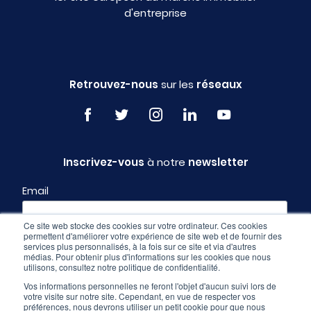
d'entreprise
Retrouvez-nous
sur les
réseaux
Inscrivez-vous
à notre
newsletter
Email
Ce site web stocke des cookies sur votre ordinateur. Ces cookies
permettent d'améliorer votre expérience de site web et de fournir des
Profil
services plus personnalisés, à la fois sur ce site et via d'autres
médias. Pour obtenir plus d'informations sur les cookies que nous
utilisons, consultez notre politique de confidentialité.
Vos informations personnelles ne feront l'objet d'aucun suivi lors de
votre visite sur notre site. Cependant, en vue de respecter vos
préférences, nous devrons utiliser un petit cookie pour que nous