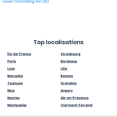
Louer Coworking Ain (01)
Top localisations
Île-de-France
Strasbourg
Paris
Bordeaux
Lyon
Lille
Marseille
Rennes
Toulouse
Grenoble
Nice
Angers
Nantes
Aix-en-Provence
Montpellier
Clermont-Ferrand