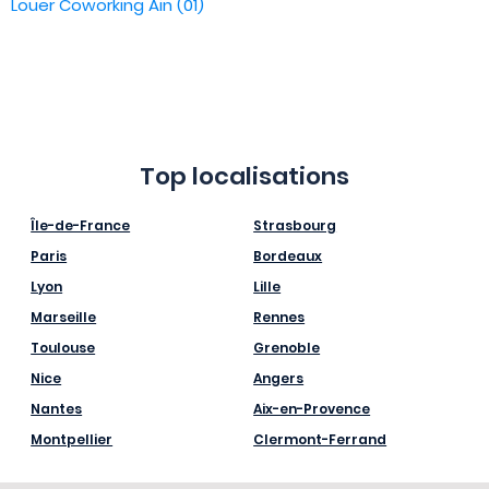
Louer Coworking Ain (01)
Top localisations
Île-de-France
Strasbourg
Paris
Bordeaux
Lyon
Lille
Marseille
Rennes
Toulouse
Grenoble
Nice
Angers
Nantes
Aix-en-Provence
Montpellier
Clermont-Ferrand