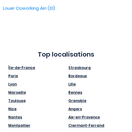
Louer Coworking Ain (01)
Top localisations
Île-de-France
Strasbourg
Paris
Bordeaux
Lyon
Lille
Marseille
Rennes
Toulouse
Grenoble
Nice
Angers
Nantes
Aix-en-Provence
Montpellier
Clermont-Ferrand