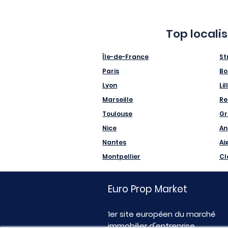
Top locali
Île-de-France
St
Paris
Bo
Lyon
Lil
Marseille
Re
Toulouse
Gr
Nice
An
Nantes
Ai
Montpellier
Cl
Euro Prop Market
1er site européen du marché
immobilier d'entreprise