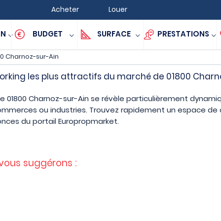
Acheter
Louer
ON
BUDGET
SURFACE
PRESTATIONS
0 Charnoz-sur-Ain
rking les plus attractifs du marché de 01800 Charn
de 01800 Charnoz-sur-Ain se révèle particulièrement dynamiq
 commerces ou industries. Trouvez rapidement un espace de 
nces du portail Europropmarket.
 vous suggérons :