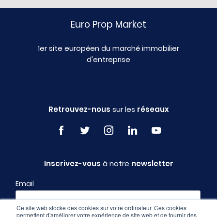
Euro Prop Market
1er site européen du marché immobilier
d'entreprise
Retrouvez-nous
sur les
réseaux
Inscrivez-vous
à notre
newsletter
Email
Ce site web stocke des cookies sur votre ordinateur. Ces cookies
permettent d'améliorer votre expérience de site web et de fournir des