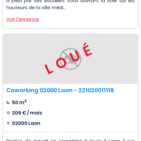
à pied par ses escaliers vous ouvrant la voie sur les
hauteurs de la ville médi...
Voir l'annonce
LOUÉ
Coworking 02000 Laon - 221020011119
2
50 m
209 € / mois
02000 Laon
Postes de travail en coworking à louer à Laon 7 rue