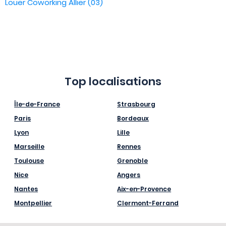
Louer Coworking Allier (03)
Top localisations
Île-de-France
Strasbourg
Paris
Bordeaux
Lyon
Lille
Marseille
Rennes
Toulouse
Grenoble
Nice
Angers
Nantes
Aix-en-Provence
Montpellier
Clermont-Ferrand