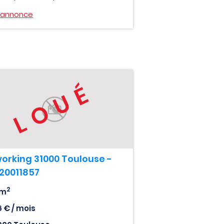
l'annonce
LOUÉ
orking 31000 Toulouse -
020011857
2
 m
6 € / mois