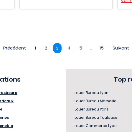
Voir 
Précédent
1
2
4
5
...
15
Suivant
3
sations
Top 
rasbourg
Louer Bureau Lyon
rdeaux
Louer Bureau Marseille
le
Louer Bureau Paris
nnes
Louer Bureau Toulouse
enoble
Louer Commerce Lyon