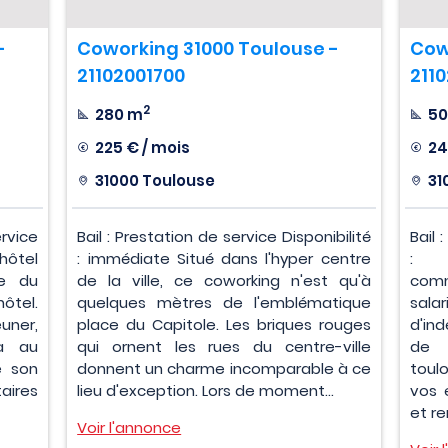
-
Coworking 31000 Toulouse -
Cow
21102001700
2110
2
280 m
50
225 € / mois
24
31000 Toulouse
31
rvice
Bail : Prestation de service Disponibilité
Bail 
hôtel
: immédiate Situé dans l'hyper centre
: i
se du
de la ville, ce coworking n'est qu'à
com
tel.
quelques mètres de l'emblématique
sal
uner,
place du Capitole. Les briques rouges
d'in
ça au
qui ornent les rues du centre-ville
de 
e son
donnent un charme incomparable à ce
toul
aires
lieu d'exception. Lors de moment...
vos 
et re
Voir l'annonce