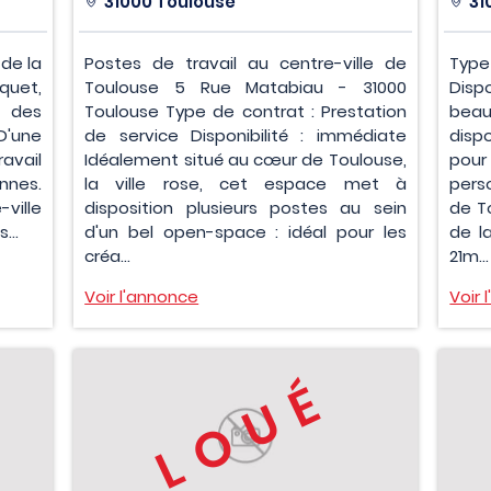
31000 Toulouse
31
 de la
Postes de travail au centre-ville de
Type
quet,
Toulouse 5 Rue Matabiau - 31000
Disp
t des
Toulouse Type de contrat : Prestation
bea
D'une
de service Disponibilité : immédiate
disp
avail
Idéalement situé au cœur de Toulouse,
pou
nes.
la ville rose, cet espace met à
pers
ville
disposition plusieurs postes au sein
de To
...
d'un bel open-space : idéal pour les
de l
créa...
21m...
Voir l'annonce
Voir 
LOUÉ