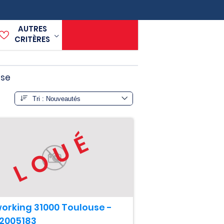
AUTRES
CRITÈRES
use
LOUÉ
orking 31000 Toulouse -
02005183