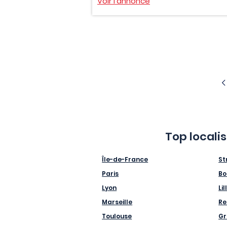
Voir l'annonce
Top locali
Île-de-France
St
Paris
Bo
Lyon
Lil
Marseille
Re
Toulouse
Gr