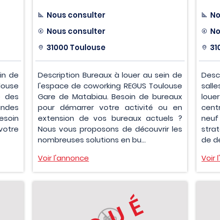
Nous consulter
No
Nous consulter
No
31000 Toulouse
31
in de
Description Bureaux à louer au sein de
Desc
louse
l'espace de coworking REGUS Toulouse
salle
e des
Gare de Matabiau. Besoin de bureaux
loue
andes
pour démarrer votre activité ou en
cent
Besoin
extension de vos bureaux actuels ?
neuf
otre
Nous vous proposons de découvrir les
stra
nombreuses solutions en bu...
de d
Voir l'annonce
Voir 
LOUÉ