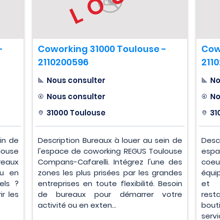
-
Coworking 31000 Toulouse -
Cow
2110200596
211
Nous consulter
No
Nous consulter
No
31000 Toulouse
31
in de
Description Bureaux à louer au sein de
Desc
louse
l'espace de coworking REGUS Toulouse
esp
reaux
Compans-Cafarelli. Intégrez l'une des
coeu
ou en
zones les plus prisées par les grandes
équi
els ?
entreprises en toute flexibilité. Besoin
et 
r les
de bureaux pour démarrer votre
re
activité ou en exten...
bout
servi