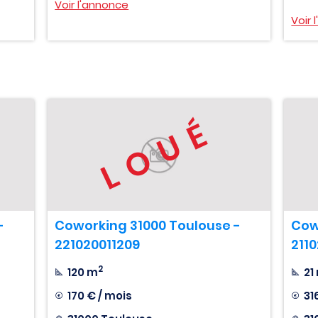
Voir l'annonce
Voir 
LOUÉ
-
Coworking 31000 Toulouse -
Cow
221020011209
211
2
120 m
21
170 € / mois
31