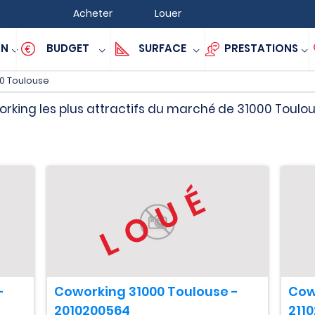
Acheter
Louer
ON
BUDGET
SURFACE
PRESTATIONS
0 Toulouse
rking les plus attractifs du marché de 31000 Toulo
LOUÉ
-
Coworking 31000 Toulouse -
Cow
2010200564
211