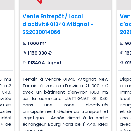
Vente Entrepôt / Local
Ven
d'activité 01340 Attignat -
d'ac
222030014066
202
2
1 000 m
90
1 150 000 €
16
01340 Attignat
01
00 m2
Terrain à vendre 01340 Attignat New
Disp
00 m2
Terrain à vendre d'environ 21 000 m2
com
 340.
avec un bâtiment d'environ 1000 m2
Immo
ités
sur la commune d'ATTIGNAT 01 340.
loca
rt et
dans une zone d'activités
Bour
ortie
principalement dédiée au transport et
et d
idéal
logistique . Accès direct à la sortie
une 
 + de
échangeur Bourg Nord de l' A40. idéal
avec
pour proje...
infra