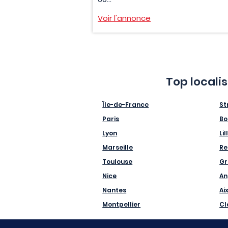
Voir l'annonce
Top locali
Île-de-France
St
Paris
Bo
Lyon
Lil
Marseille
Re
Toulouse
Gr
Nice
An
Nantes
Ai
Montpellier
Cl