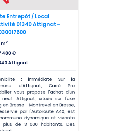
te Entrepôt / Local
tivité 01340 Attignat -
030017600
2
 m
7 480 €
340 Attignat
onibilité : immédiate Sur la
mune d'Attignat, Carré Pro
bilier vous propose l'achat d'un
l neuf. Attignat, située sur l'axe
g en Bresse - Montrevel en Bresse,
esservie par l'Autoroute A40, est
commune dynamique et vivante
 plus de 3 000 habitants. Des
struct...