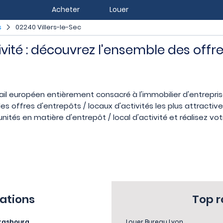
Acheter
Louer
s
02240 Villers-le-Sec
ivité : découvrez l'ensemble des offre
ail européen entièrement consacré à l'immobilier d'entrepr
s offres d'entrepôts / locaux d'activités les plus attractiv
nités en matière d'entrepôt / local d'activité et réalisez vo
sations
Top 
rasbourg
Louer Bureau Lyon