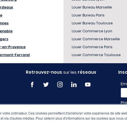
rdeaux
Louer Bureau Marseille
le
Louer Bureau Paris
nnes
Louer Bureau Toulouse
enoble
Louer Commerce Lyon
gers
Louer Commerce Marseille
x-en-Provence
Louer Commerce Paris
ermont-Ferrand
Louer Commerce Toulouse
Retrouvez-nous
sur les
réseaux
Ins
Em
Pro
 votre ordinateur. Ces cookies permettent d'améliorer votre expérience de site web
e et via d'autres médias. Pour obtenir plus d'informations sur les cookies que nous ut