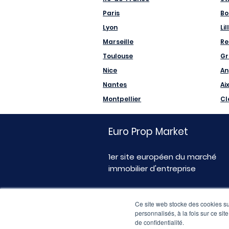
Paris
Bo
Lyon
Lil
Marseille
Re
Toulouse
Gr
Nice
An
Nantes
Ai
Montpellier
Cl
Euro Prop Market
1er site européen du marché
immobilier d'entreprise
Ce site web stocke des cookies sur
personnalisés, à la fois sur ce sit
de confidentialité.