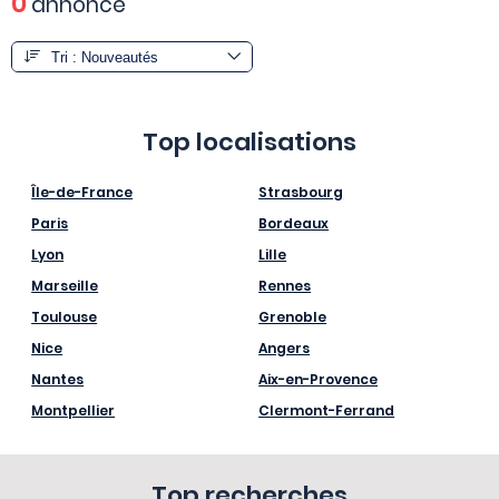
0
annonce
Top localisations
Île-de-France
Strasbourg
Paris
Bordeaux
Lyon
Lille
Marseille
Rennes
Toulouse
Grenoble
Nice
Angers
Nantes
Aix-en-Provence
Montpellier
Clermont-Ferrand
Top recherches