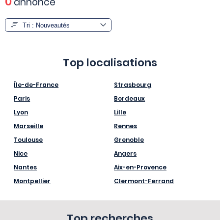
0
annonce
Top localisations
Île-de-France
Strasbourg
Paris
Bordeaux
Lyon
Lille
Marseille
Rennes
Toulouse
Grenoble
Nice
Angers
Nantes
Aix-en-Provence
Montpellier
Clermont-Ferrand
Top recherches