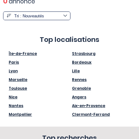
0
annonce
Top localisations
Île-de-France
Strasbourg
Paris
Bordeaux
Lyon
Lille
Marseille
Rennes
Toulouse
Grenoble
Nice
Angers
Nantes
Aix-en-Provence
Montpellier
Clermont-Ferrand
Top recherches