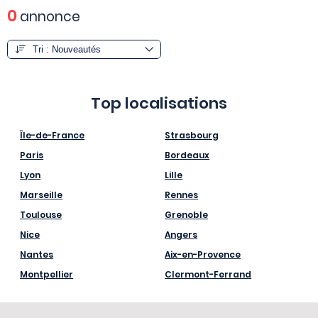
0
annonce
Top localisations
Île-de-France
Strasbourg
Paris
Bordeaux
Lyon
Lille
Marseille
Rennes
Toulouse
Grenoble
Nice
Angers
Nantes
Aix-en-Provence
Montpellier
Clermont-Ferrand