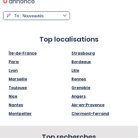
0
annonce
Top localisations
Île-de-France
Strasbourg
Paris
Bordeaux
Lyon
Lille
Marseille
Rennes
Toulouse
Grenoble
Nice
Angers
Nantes
Aix-en-Provence
Montpellier
Clermont-Ferrand
Top recherches