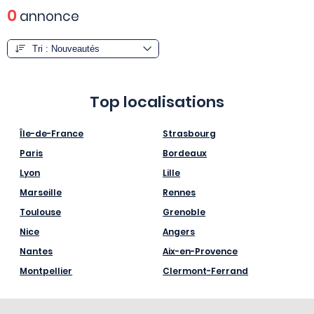
0
annonce
Top localisations
Île-de-France
Strasbourg
Paris
Bordeaux
Lyon
Lille
Marseille
Rennes
Toulouse
Grenoble
Nice
Angers
Nantes
Aix-en-Provence
Montpellier
Clermont-Ferrand