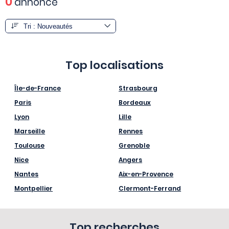
0
annonce
Top localisations
Île-de-France
Strasbourg
Paris
Bordeaux
Lyon
Lille
Marseille
Rennes
Toulouse
Grenoble
Nice
Angers
Nantes
Aix-en-Provence
Montpellier
Clermont-Ferrand
Top recherches