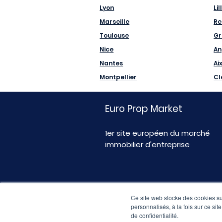
Lyon
Lil
Marseille
Re
Toulouse
Gr
Nice
An
Nantes
Ai
Montpellier
Cl
Euro Prop Market
1er site européen du marché
immobilier d'entreprise
Ce site web stocke des cookies sur
personnalisés, à la fois sur ce sit
de confidentialité.