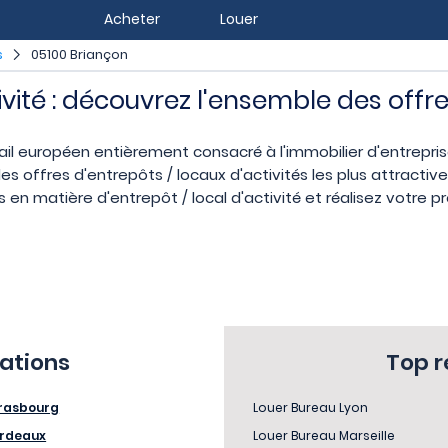
Acheter
Louer
s
05100 Briançon
ivité : découvrez l'ensemble des offr
ail européen entièrement consacré à l'immobilier d'entrepr
s offres d'entrepôts / locaux d'activités les plus attracti
 en matière d'entrepôt / local d'activité et réalisez votre p
sations
Top 
rasbourg
Louer Bureau Lyon
rdeaux
Louer Bureau Marseille