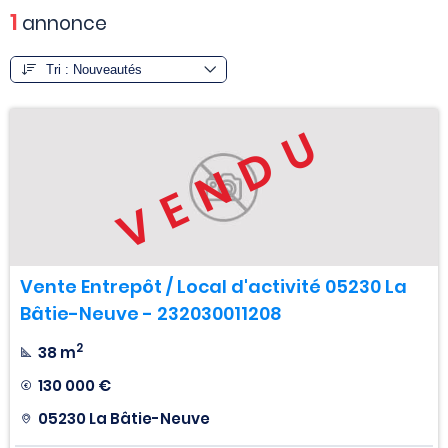
1
annonce
VENDU
Vente Entrepôt / Local d'activité 05230 La
Bâtie-Neuve - 232030011208
2
38 m
130 000 €
05230 La Bâtie-Neuve