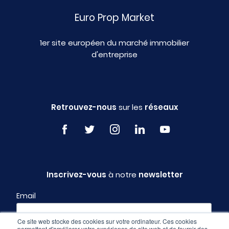
Euro Prop Market
1er site européen du marché immobilier
d'entreprise
Retrouvez-nous
sur les
réseaux
Inscrivez-vous
à notre
newsletter
Email
Ce site web stocke des cookies sur votre ordinateur. Ces cookies
permettent d'améliorer votre expérience de site web et de fournir des