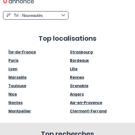
0
annonce
Top localisations
Île-de-France
Strasbourg
Paris
Bordeaux
Lyon
Lille
Marseille
Rennes
Toulouse
Grenoble
Nice
Angers
Nantes
Aix-en-Provence
Montpellier
Clermont-Ferrand
Top recherches