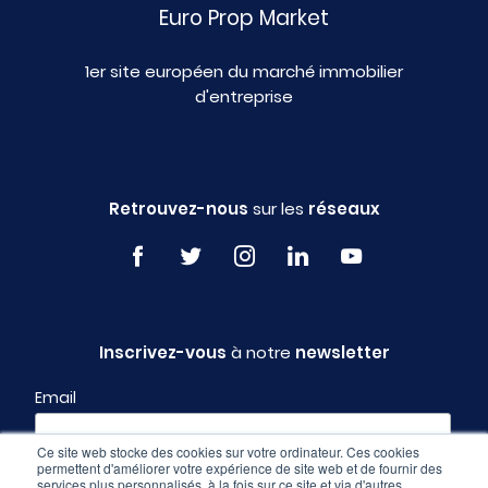
Euro Prop Market
1er site européen du marché immobilier
d'entreprise
Retrouvez-nous
sur les
réseaux
Inscrivez-vous
à notre
newsletter
Email
Ce site web stocke des cookies sur votre ordinateur. Ces cookies
permettent d'améliorer votre expérience de site web et de fournir des
Profil
services plus personnalisés, à la fois sur ce site et via d'autres