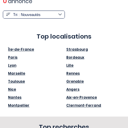
0
annonce
Top localisations
Île-de-France
Strasbourg
Paris
Bordeaux
Lyon
Lille
Marseille
Rennes
Toulouse
Grenoble
Nice
Angers
Nantes
Aix-en-Provence
Montpellier
Clermont-Ferrand
Top recherches