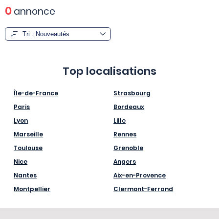
0
annonce
Top localisations
Île-de-France
Strasbourg
Paris
Bordeaux
Lyon
Lille
Marseille
Rennes
Toulouse
Grenoble
Nice
Angers
Nantes
Aix-en-Provence
Montpellier
Clermont-Ferrand