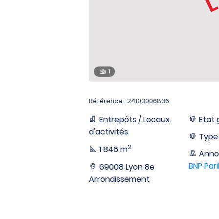
1
Référence : 24103006836
Entrepôts / Locaux
Etat 
d'activités
Type 
2
1 846 m
Anno
BNP Pari
69008 Lyon 8e
Arrondissement