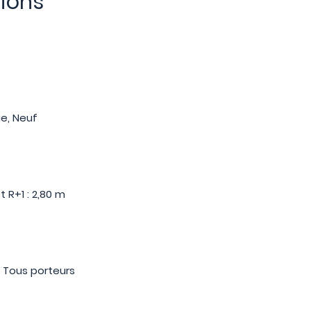
tions
ge, Neuf
t R+1 : 2,80 m
: Tous porteurs