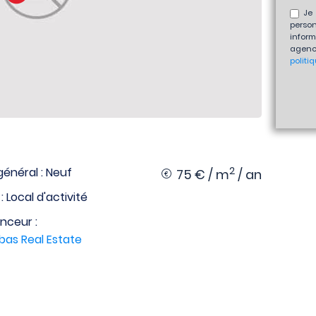
Je 
perso
inform
agenc
politi
2
général : Neuf
75 € / m
/ an
: Local d'activité
nceur :
bas Real Estate