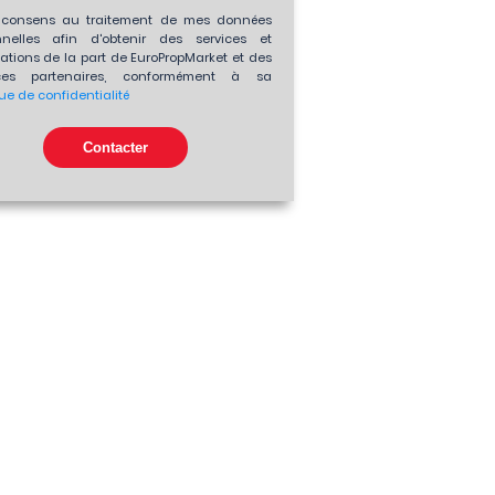
consens au traitement de mes données
nnelles afin d'obtenir des services et
ations de la part de EuroPropMarket et des
es partenaires, conformément à sa
que de confidentialité