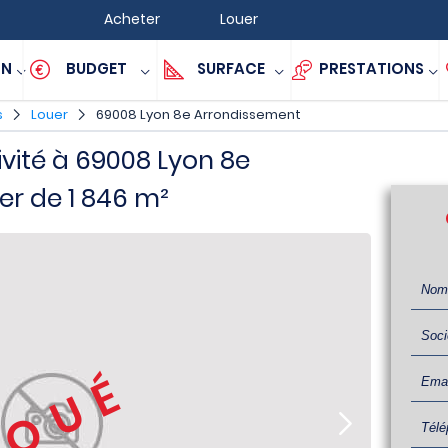
Acheter
Louer
ON
BUDGET
SURFACE
PRESTATIONS
s
Louer
69008 Lyon 8e Arrondissement
ivité à 69008 Lyon 8e
er de 1 846 m²
LOUÉ