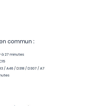
 en commun :
y à 27 minutes
 C15
3 / A46 / D318 / D307 / A7
inutes