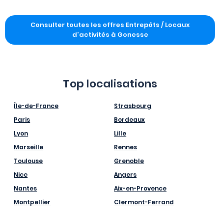
Consulter toutes les offres Entrepôts / Locaux
d'activités à Gonesse
Top localisations
Île-de-France
Strasbourg
Paris
Bordeaux
Lyon
Lille
Marseille
Rennes
Toulouse
Grenoble
Nice
Angers
Nantes
Aix-en-Provence
Montpellier
Clermont-Ferrand