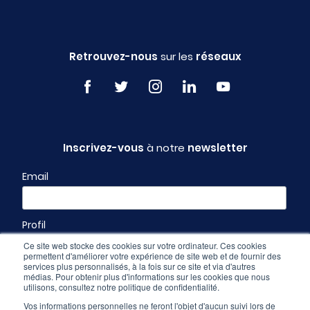
Retrouvez-nous
sur les
réseaux
Inscrivez-vous
à notre
newsletter
Email
Profil
Ce site web stocke des cookies sur votre ordinateur. Ces cookies
permettent d'améliorer votre expérience de site web et de fournir des
services plus personnalisés, à la fois sur ce site et via d'autres
médias. Pour obtenir plus d'informations sur les cookies que nous
utilisons, consultez notre politique de confidentialité.
Vos informations personnelles ne feront l'objet d'aucun suivi lors de