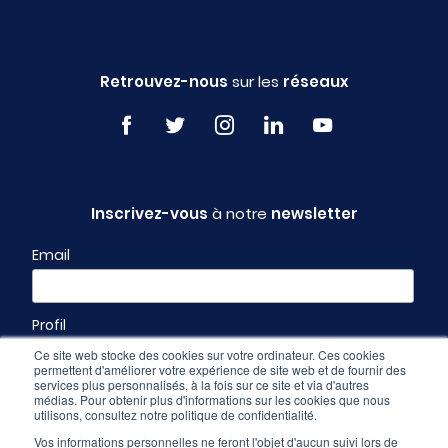
Retrouvez-nous
sur les
réseaux
Inscrivez-vous
à notre
newsletter
Email
Profil
Ce site web stocke des cookies sur votre ordinateur. Ces cookies
permettent d'améliorer votre expérience de site web et de fournir des
services plus personnalisés, à la fois sur ce site et via d'autres
médias. Pour obtenir plus d'informations sur les cookies que nous
utilisons, consultez notre politique de confidentialité.
Vos informations personnelles ne feront l'objet d'aucun suivi lors de