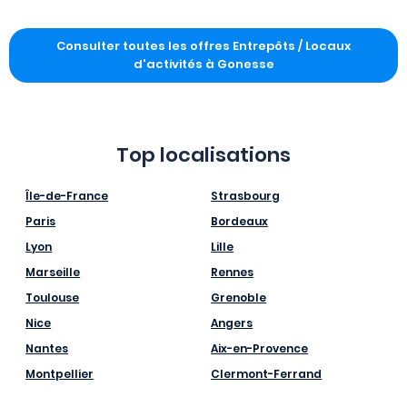
Consulter toutes les offres Entrepôts / Locaux
d'activités à Gonesse
Top localisations
Île-de-France
Strasbourg
Paris
Bordeaux
Lyon
Lille
Marseille
Rennes
Toulouse
Grenoble
Nice
Angers
Nantes
Aix-en-Provence
Montpellier
Clermont-Ferrand