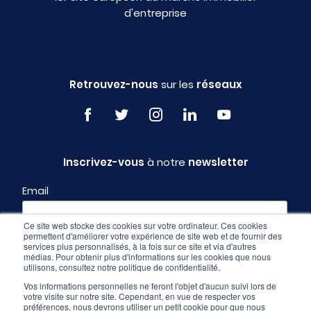
d'entreprise
Retrouvez-nous
sur les
réseaux
Inscrivez-vous
à notre
newsletter
Email
Ce site web stocke des cookies sur votre ordinateur. Ces cookies
permettent d'améliorer votre expérience de site web et de fournir des
Profil
services plus personnalisés, à la fois sur ce site et via d'autres
médias. Pour obtenir plus d'informations sur les cookies que nous
utilisons, consultez notre politique de confidentialité.
Vos informations personnelles ne feront l'objet d'aucun suivi lors de
votre visite sur notre site. Cependant, en vue de respecter vos
préférences, nous devrons utiliser un petit cookie pour que nous