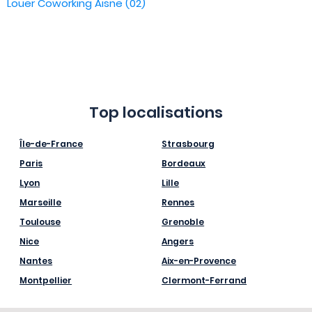
Louer Coworking Aisne (02)
Top localisations
Île-de-France
Strasbourg
Paris
Bordeaux
Lyon
Lille
Marseille
Rennes
Toulouse
Grenoble
Nice
Angers
Nantes
Aix-en-Provence
Montpellier
Clermont-Ferrand