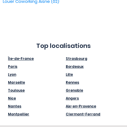
Louer Coworking Aisne (02)
Top localisations
Île-de-France
Strasbourg
Paris
Bordeaux
Lyon
Lille
Marseille
Rennes
Toulouse
Grenoble
Nice
Angers
Nantes
Aix-en-Provence
Montpellier
Clermont-Ferrand